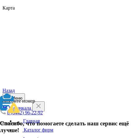
Карта
Назад
Меню
Выберите номер
Махачкала
8 (8442) 96-22-92
Главная
Спасибо, что помогаете сделать наш сервис ещё
Отменить
лучше!
Каталог фирм