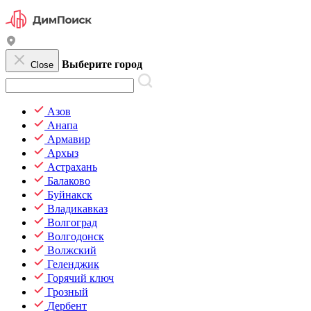
Выберите город
Close
Азов
Анапа
Армавир
Архыз
Астрахань
Балаково
Буйнакск
Владикавказ
Волгоград
Волгодонск
Волжский
Геленджик
Горячий ключ
Грозный
Дербент