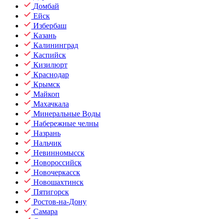
Домбай
Ейск
Избербаш
Казань
Калининград
Каспийск
Кизилюрт
Краснодар
Крымск
Майкоп
Махачкала
Минеральные Воды
Набережные челны
Назрань
Нальчик
Невинномысск
Новороссийск
Новочеркасск
Новошахтинск
Пятигорск
Ростов-на-Дону
Самара