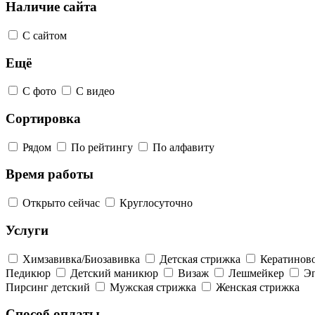
Наличие сайта
С сайтом
Ещё
С фото
С видео
Сортировка
Рядом
По рейтингу
По алфавиту
Время работы
Открыто сейчас
Круглосуточно
Услуги
Химзавивка/Биозавивка
Детская стрижка
Кератинов
Педикюр
Детский маникюр
Визаж
Лешмейкер
Э
Пирсинг детский
Мужская стрижка
Женская стрижка
Способ оплаты