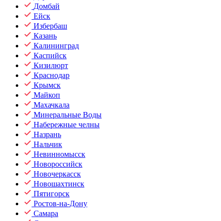
Домбай
Ейск
Избербаш
Казань
Калининград
Каспийск
Кизилюрт
Краснодар
Крымск
Майкоп
Махачкала
Минеральные Воды
Набережные челны
Назрань
Нальчик
Невинномысск
Новороссийск
Новочеркасск
Новошахтинск
Пятигорск
Ростов-на-Дону
Самара