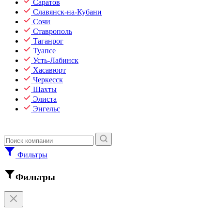
Саратов
Славянск-на-Кубани
Сочи
Ставрополь
Таганрог
Туапсе
Усть-Лабинск
Хасавюрт
Черкесск
Шахты
Элиста
Энгельс
Фильтры
Фильтры