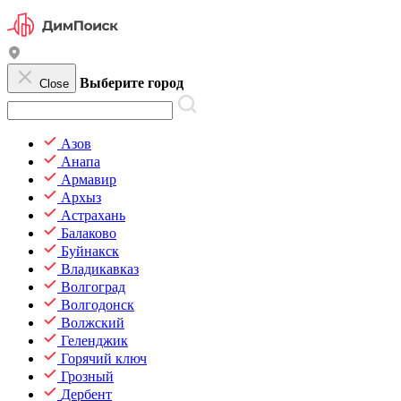
Выберите город
Close
Азов
Анапа
Армавир
Архыз
Астрахань
Балаково
Буйнакск
Владикавказ
Волгоград
Волгодонск
Волжский
Геленджик
Горячий ключ
Грозный
Дербент